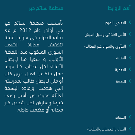
أهم الروابط
منظمة نسائم خير
تأسست منظمة نسائم خير
التعافي المبكر
في أواخر عام 2012 م مع
الأمن الغذائي وسبل العيش
بداية الصراع في سوريا، عملنا
لتخفيف معاناة الشعب
المأوى والمواد غير الغذائية
السوري المنكوب منذ اللحظة
الأولى، و سعيا منا لإيصال
التعليم
الأمانة لكل محتاج، كنا فريق
التغذية
عمل متكامل نعمل دون كلل
أو ملل لإيصال طالب لمدرسته
الصحة
التي هدمت، وإعادة البسمة
لعائلة عجزت عن تأمين رغيف
خبزها وسلوان لكل شخص كبر
مصابه أو عظمت حاجته.
الحماية
المياه والاصحاح والنظافة