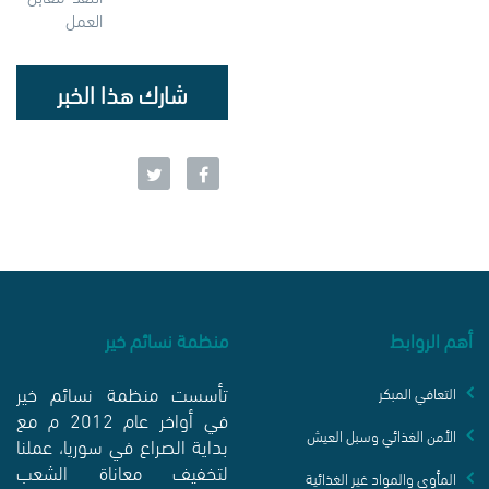
العمل
شارك هذا الخبر
أهم الروابط
منظمة نسائم خير
تأسست منظمة نسائم خير
التعافي المبكر
في أواخر عام 2012 م مع
الأمن الغذائي وسبل العيش
بداية الصراع في سوريا، عملنا
لتخفيف معاناة الشعب
المأوى والمواد غير الغذائية