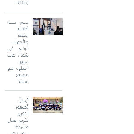
(RTEs)
دعم صحة
أطفالنا
الصغار
والأمهات
الرضع في
شمال غرب
سوريا
"خطوة نحو
مجتمع
سليم"
أبطالٌ
يُصنعون
التغيير:
تكريم عمال
مشروع
النقد مقابل