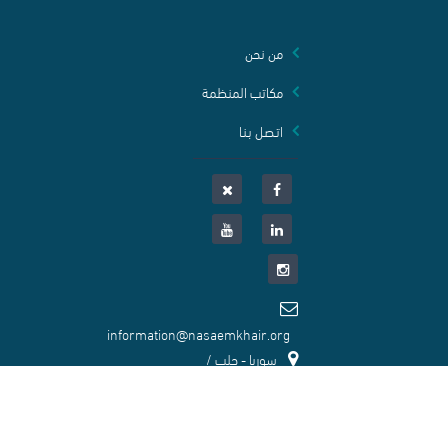
من نحن
مكاتب المنظمة
اتـصـل بـنـا
information@nasaemkhair.org
سوريا - حلب /
حي الشهباء