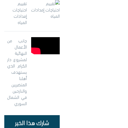
تقييم
احتياجات
إمدادات
المياه
جانب من
الأعمال
النهائية
لمشروع دار
الكرام الذي
يستهدف
أهلنا
المتضررين
والنازحين
في الشمال
السوري
شارك هذا الخبر