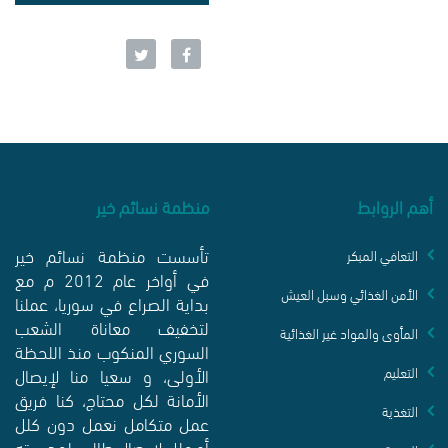
أهم الروابط
منظمة نسائم خير
تأسست منظمة نسائم خير
التعافي المبكر
في أواخر عام 2012 م مع
الأمن الغذائي وسبل العيش
بداية الصراع في سوريا، عملنا
لتخفيف معاناة الشعب
المأوى والمواد غير الغذائية
السوري المنكوب منذ اللحظة
الأولى، و سعيا منا لإيصال
التعليم
الأمانة لكل محتاج، كنا فريق
التغذية
عمل متكامل نعمل دون كلل
أو ملل لإيصال طالب لمدرسته