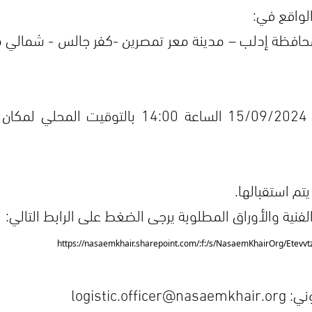
لواقع في:
محافظة إدلب – مدينة معر تمصرين -كفر جالس - شمالي 
آخر موعد لاستلام العروض هو يوم الأحد 15/09/2024 الساعة 14:00 بالتوقيت 
تم استقبالها.
ية والأوراق المطلوبة يرجى الضغط على الرابط التالي:
https://nasaemkhair.sharepoint.com/:f:/s/NasaemKhairOrg/E
logisti