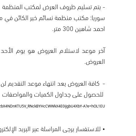
- يتم تسليم ظروف العرض لمكتب المنظمة ا
سوريا: مكتب منظمة نسائم خير الكائن في 
احمد شاهين 300 متر.
العروض.
- كافة العروض بعد انتهاء موعد التقديم لن ي
للحصول على جداول الكميات والمواصفات الفن
tevvtzbX4NDnKTU5V_RNckBYHcCWWkX4E0iJgbU4XbY-A?e=hOL1EU
• للاستفسار يرجى المراسلة عبر البريد الإلكتروني: c.officer@nasaemkhair.org