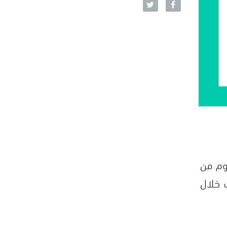
وم من
فظة ادلب خلال