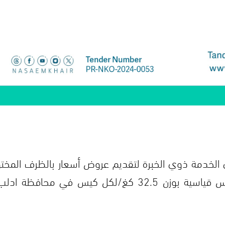
الخدمة ذوي الخبرة لتقديم عروض أسعار بالظرف المخت
أجل توريد بذور الحمص الشتوي ضمن أكياس قياسية بوزن 32.5 كغ/لكل كيس في محا